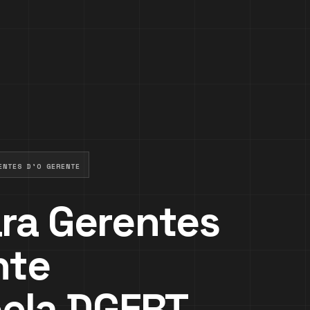
ENTES D'O GERENTE
ra Gerentes
nte
pela DGERT
.